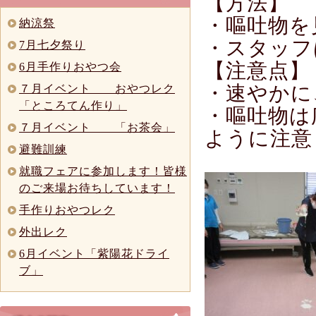
【方法】
・嘔吐物を
納涼祭
・スタッフ
7月七夕祭り
【注意点】
6月手作りおやつ会
・速やかに
７月イベント おやつレク
「ところてん作り」
・嘔吐物は
７月イベント 「お茶会」
ように注意
避難訓練
就職フェアに参加します！皆様
のご来場お待ちしています！
手作りおやつレク
外出レク
6月イベント「紫陽花ドライ
ブ」