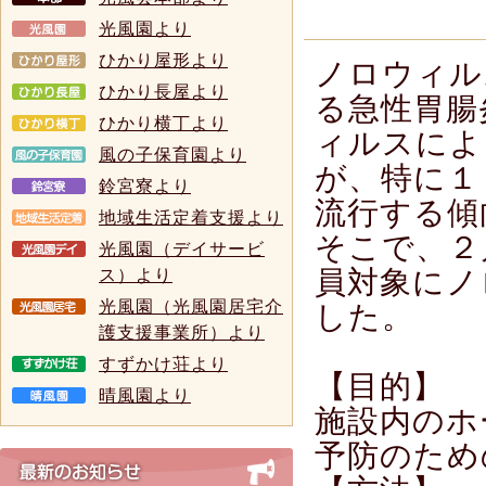
光風園より
ひかり屋形より
ノロウィル
ひかり長屋より
る急性胃腸
ひかり横丁より
ィルスによ
風の子保育園より
が、特に１
鈴宮寮より
流行する傾
地域生活定着支援より
そこで、２
光風園（デイサービ
員対象にノ
ス）より
光風園（光風園居宅介
した。
護支援事業所）より
すずかけ荘より
【目的】
晴風園より
施設内のホ
予防のため