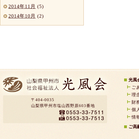
2014年11月
(5)
2014年10月
(2)
光風
ご
理
〒404-0035
財
山梨県甲州市塩山西野原603番地
個
情
ご高