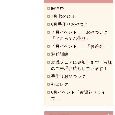
納涼祭
7月七夕祭り
6月手作りおやつ会
７月イベント おやつレク
「ところてん作り」
７月イベント 「お茶会」
避難訓練
就職フェアに参加します！皆様
のご来場お待ちしています！
手作りおやつレク
外出レク
6月イベント「紫陽花ドライ
ブ」