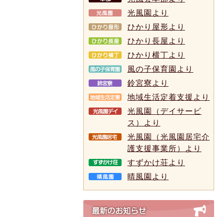
光風園より
ひかり屋形より
ひかり長屋より
ひかり横丁より
風の子保育園より
鈴宮寮より
地域生活定着支援より
光風園（デイサービ
ス）より
光風園（光風園居宅介
護支援事業所）より
すずかけ荘より
晴風園より