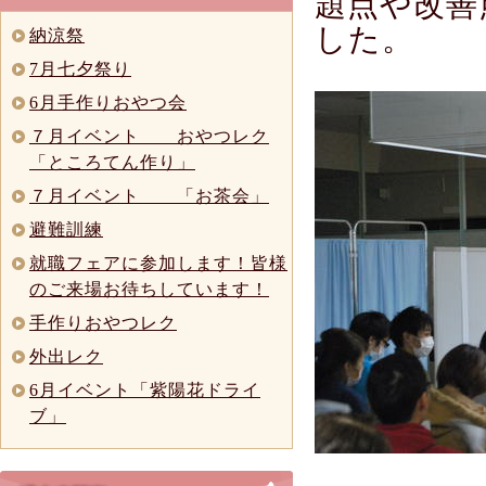
題点や改善
した。
納涼祭
7月七夕祭り
6月手作りおやつ会
７月イベント おやつレク
「ところてん作り」
７月イベント 「お茶会」
避難訓練
就職フェアに参加します！皆様
のご来場お待ちしています！
手作りおやつレク
外出レク
6月イベント「紫陽花ドライ
ブ」