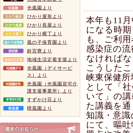
光風園より
ひかり屋形より
本年も11
ひかり長屋より
になる時期
ひかり横丁より
も、ご利用
風の子保育園より
感染症の流
鈴宮寮より
なければな
地域生活定着支援より
こうしたこ
光風園（デイサービ
峡東保健所
ス）より
光風園（光風園居宅介
として「社
護支援事業所）より
いて」の講
すずかけ荘より
た講義を通
晴風園より
知識・意識
にて、嘔吐