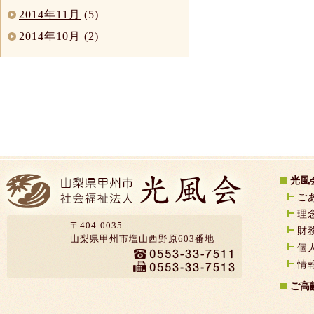
2014年11月
(5)
2014年10月
(2)
光風
ご
理
〒404-0035
財
山梨県甲州市塩山西野原603番地
個
情
ご高