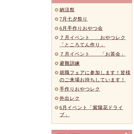
納涼祭
7月七夕祭り
6月手作りおやつ会
７月イベント おやつレク
「ところてん作り」
７月イベント 「お茶会」
避難訓練
就職フェアに参加します！皆様
のご来場お待ちしています！
手作りおやつレク
外出レク
6月イベント「紫陽花ドライ
ブ」