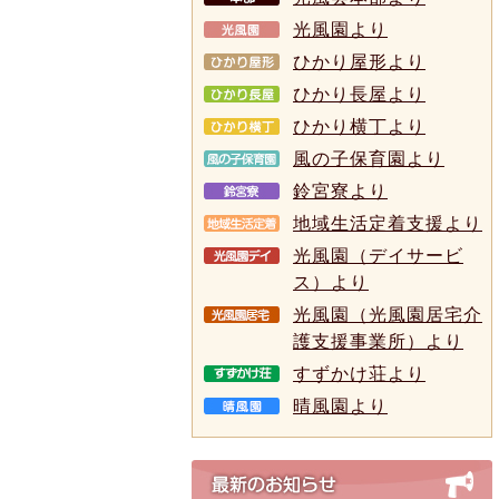
光風園より
ひかり屋形より
ひかり長屋より
ひかり横丁より
風の子保育園より
鈴宮寮より
地域生活定着支援より
光風園（デイサービ
ス）より
光風園（光風園居宅介
護支援事業所）より
すずかけ荘より
晴風園より