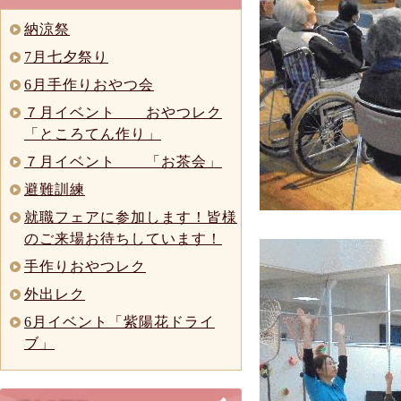
納涼祭
7月七夕祭り
6月手作りおやつ会
７月イベント おやつレク
「ところてん作り」
７月イベント 「お茶会」
避難訓練
就職フェアに参加します！皆様
のご来場お待ちしています！
手作りおやつレク
外出レク
6月イベント「紫陽花ドライ
ブ」