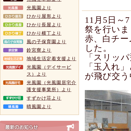
光風園より
ひかり屋形より
11月5日
ひかり長屋より
祭を行いま
ひかり横丁より
赤、白チー
風の子保育園より
した。
鈴宮寮より
「スリッパ
地域生活定着支援より
「玉入れ」
光風園（デイサービ
が飛び交う
ス）より
光風園（光風園居宅介
護支援事業所）より
すずかけ荘より
晴風園より