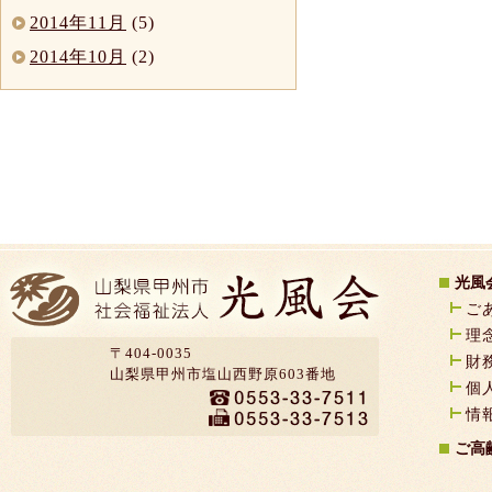
2014年11月
(5)
2014年10月
(2)
光風
ご
理
〒404-0035
財
山梨県甲州市塩山西野原603番地
個
情
ご高