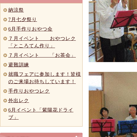
納涼祭
7月七夕祭り
6月手作りおやつ会
７月イベント おやつレク
「ところてん作り」
７月イベント 「お茶会」
避難訓練
就職フェアに参加します！皆様
のご来場お待ちしています！
手作りおやつレク
外出レク
6月イベント「紫陽花ドライ
ブ」