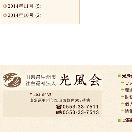
2014年11月
(5)
2014年10月
(2)
光風
ご
理
〒404-0035
財
山梨県甲州市塩山西野原603番地
個
情
ご高