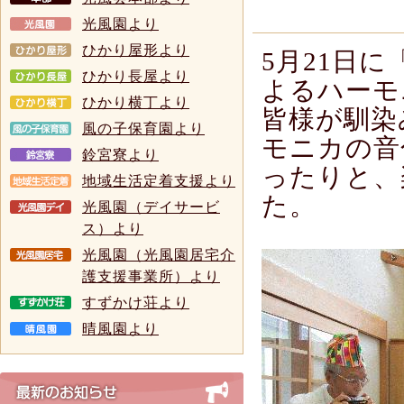
光風園より
ひかり屋形より
5月21日
ひかり長屋より
よるハーモ
ひかり横丁より
皆様が馴染
風の子保育園より
モニカの音
鈴宮寮より
ったりと、
地域生活定着支援より
た。
光風園（デイサービ
ス）より
光風園（光風園居宅介
護支援事業所）より
すずかけ荘より
晴風園より