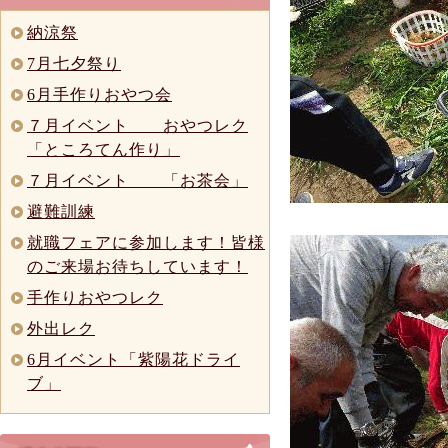
納涼祭
7月七夕祭り
6月手作りおやつ会
７月イベント おやつレク
「ところてん作り」
７月イベント 「お茶会」
避難訓練
就職フェアに参加します！皆様
のご来場お待ちしています！
手作りおやつレク
外出レク
6月イベント「紫陽花ドライ
ブ」