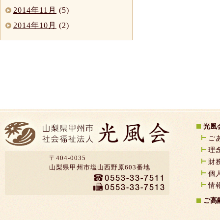
2014年11月
(5)
2014年10月
(2)
光風
ご
理
〒404-0035
財
山梨県甲州市塩山西野原603番地
個
情
ご高