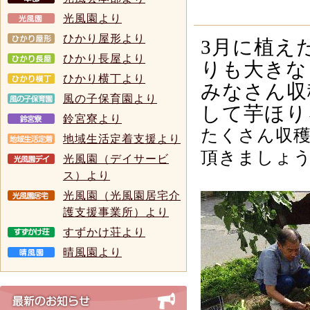
光風園より
ひかり屋形より
3
月に植え
ひかり長屋より
りも大きな
ひかり横丁より
みなさん収
風の子保育園より
して芋ほり
鈴宮寮より
たくさん収
地域生活定着支援より
頂きましょ
光風園（デイサービ
ス）より
光風園（光風園居宅介
護支援事業所）より
すずかけ荘より
晴風園より