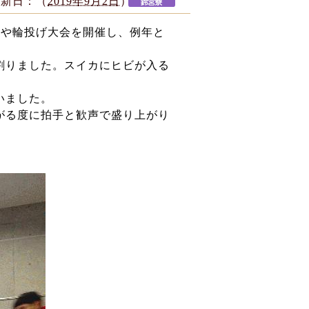
更新日：（
2019年9月2日
）
りや輪投げ大会を開催し、例年と
割りました。スイカにヒビが入る
いました。
がる度に拍手と歓声で盛り上がり