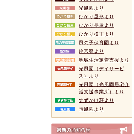
光風園より
ひかり屋形より
ひかり長屋より
ひかり横丁より
風の子保育園より
鈴宮寮より
地域生活定着支援より
光風園（デイサービ
ス）より
光風園（光風園居宅介
護支援事業所）より
すずかけ荘より
晴風園より