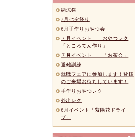
納涼祭
7月七夕祭り
6月手作りおやつ会
７月イベント おやつレク
「ところてん作り」
７月イベント 「お茶会」
避難訓練
就職フェアに参加します！皆様
のご来場お待ちしています！
手作りおやつレク
外出レク
6月イベント「紫陽花ドライ
ブ」