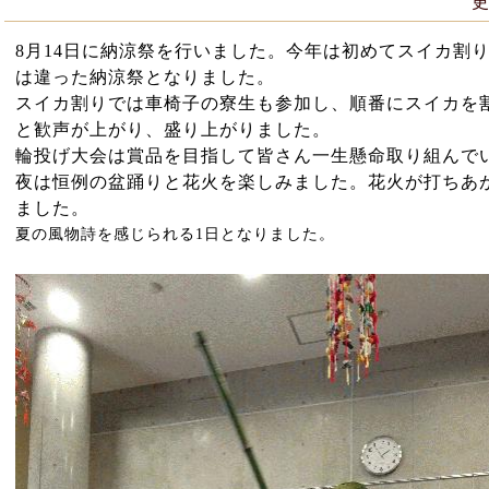
8
月
14
日に納涼祭を行いました。今年は初めてスイカ割
は違った納涼祭となりました。
スイカ割りでは車椅子の寮生も参加し、順番にスイカを
と歓声が上がり、盛り上がりました。
輪投げ大会は賞品を目指して皆さん一生懸命取り組んで
夜は恒例の盆踊りと花火を楽しみました。花火が打ちあ
ました。
夏の風物詩を感じられる
1
日となりました。