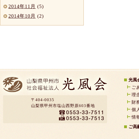
2014年11月
(5)
2014年10月
(2)
光風
ご
理
〒404-0035
財
山梨県甲州市塩山西野原603番地
個
情
ご高