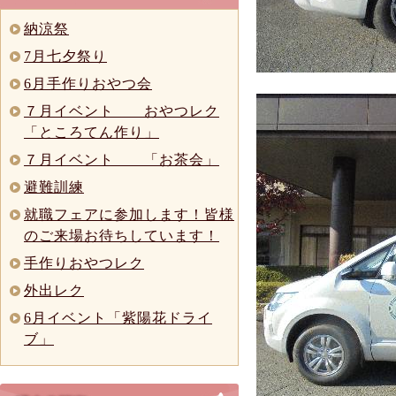
納涼祭
7月七夕祭り
6月手作りおやつ会
７月イベント おやつレク
「ところてん作り」
７月イベント 「お茶会」
避難訓練
就職フェアに参加します！皆様
のご来場お待ちしています！
手作りおやつレク
外出レク
6月イベント「紫陽花ドライ
ブ」