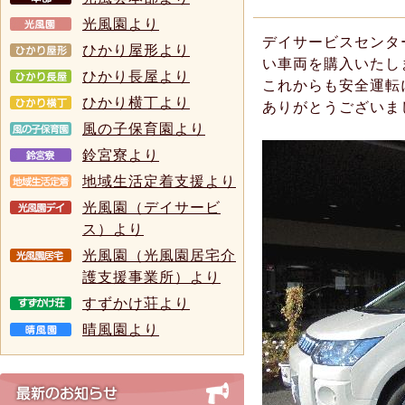
光風園より
デイサービスセンタ
ひかり屋形より
い車両を購入いたし
ひかり長屋より
これからも安全運転
ひかり横丁より
ありがとうございま
風の子保育園より
鈴宮寮より
地域生活定着支援より
光風園（デイサービ
ス）より
光風園（光風園居宅介
護支援事業所）より
すずかけ荘より
晴風園より