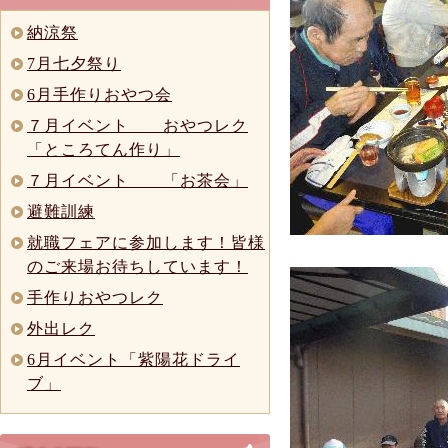
納涼祭
7月七夕祭り
6月手作りおやつ会
７月イベント おやつレク
「ところてん作り」
７月イベント 「お茶会」
避難訓練
就職フェアに参加します！皆様
のご来場お待ちしています！
手作りおやつレク
外出レク
6月イベント「紫陽花ドライ
ブ」