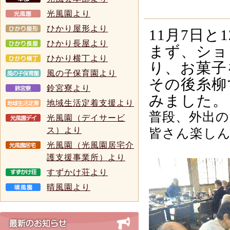
光風園より
ひかり屋形より
11
月
7
日と
1
ひかり長屋より
まず、ショ
ひかり横丁より
り、お菓子
風の子保育園より
その後糸柳
鈴宮寮より
みました。
地域生活定着支援より
普段、外出
光風園（デイサービ
ス）より
皆さん楽し
光風園（光風園居宅介
護支援事業所）より
すずかけ荘より
晴風園より