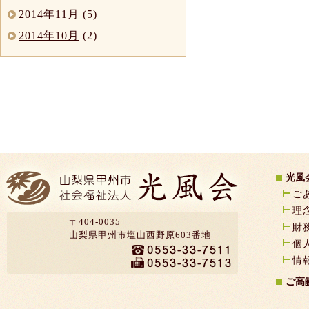
2014年11月
(5)
2014年10月
(2)
光風
ご
理
〒404-0035
財
山梨県甲州市塩山西野原603番地
個
情
ご高