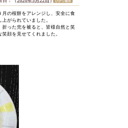
新日：（
2020年5月22日
）
４月の桜餅をアレンジし、安全に食
し上がられていました。
。折った兜を被ると、皆様自然と笑
な笑顔を見せてくれました。