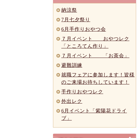
納涼祭
7月七夕祭り
6月手作りおやつ会
７月イベント おやつレク
「ところてん作り」
７月イベント 「お茶会」
避難訓練
就職フェアに参加します！皆様
のご来場お待ちしています！
手作りおやつレク
外出レク
6月イベント「紫陽花ドライ
ブ」