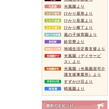
光風園より
ひかり屋形より
ひかり長屋より
ひかり横丁より
風の子保育園より
鈴宮寮より
地域生活定着支援より
光風園（デイサービ
ス）より
光風園（光風園居宅介
護支援事業所）より
すずかけ荘より
晴風園より