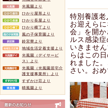
光風園より
ひかり屋形より
特別養護老
ひかり長屋より
お迎えらに
ひかり横丁より
会」を開か
風の子保育園より
ルス感染症
鈴宮寮より
いきません
地域生活定着支援より
らはこの日
光風園（デイサービ
れました。
ス）より
光風園（光風園居宅介
さい。おめ
護支援事業所）より
すずかけ荘より
晴風園より