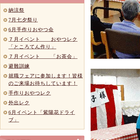
納涼祭
7月七夕祭り
6月手作りおやつ会
７月イベント おやつレク
「ところてん作り」
７月イベント 「お茶会」
避難訓練
就職フェアに参加します！皆様
のご来場お待ちしています！
手作りおやつレク
外出レク
6月イベント「紫陽花ドライ
ブ」