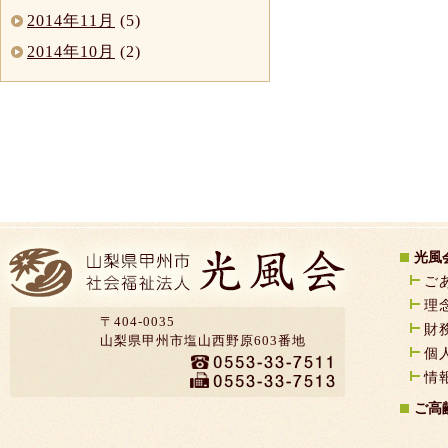
2014年11月
(5)
2014年10月
(2)
光風
ご
理
〒404-0035
財
山梨県甲州市塩山西野原603番地
個
情
ご高