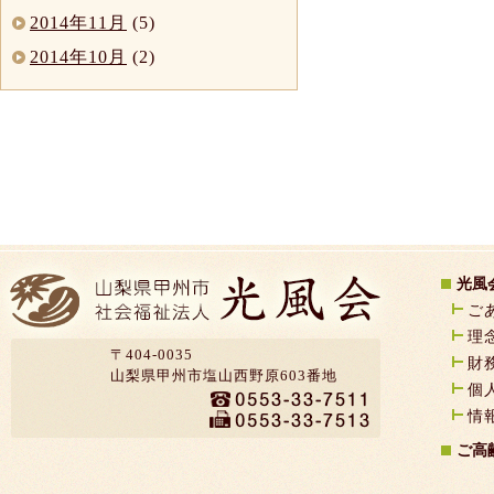
2014年11月
(5)
2014年10月
(2)
光風
ご
理
〒404-0035
財
山梨県甲州市塩山西野原603番地
個
情
ご高