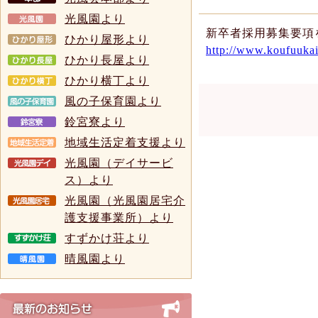
光風園より
新卒者採用募集要項
ひかり屋形より
http://www.koufuukai-
ひかり長屋より
ひかり横丁より
風の子保育園より
鈴宮寮より
地域生活定着支援より
光風園（デイサービ
ス）より
光風園（光風園居宅介
護支援事業所）より
すずかけ荘より
晴風園より