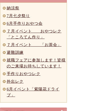
納涼祭
7月七夕祭り
6月手作りおやつ会
７月イベント おやつレク
「ところてん作り」
７月イベント 「お茶会」
避難訓練
就職フェアに参加します！皆様
のご来場お待ちしています！
手作りおやつレク
外出レク
6月イベント「紫陽花ドライ
ブ」