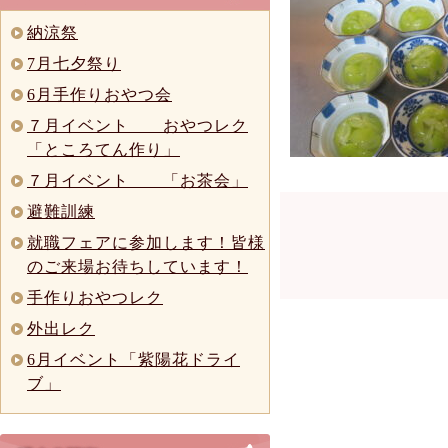
納涼祭
7月七夕祭り
6月手作りおやつ会
７月イベント おやつレク
「ところてん作り」
７月イベント 「お茶会」
避難訓練
就職フェアに参加します！皆様
のご来場お待ちしています！
手作りおやつレク
外出レク
6月イベント「紫陽花ドライ
ブ」