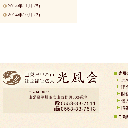
2014年11月
(5)
2014年10月
(2)
光風
ご
理
〒404-0035
財
山梨県甲州市塩山西野原603番地
個
情
ご高