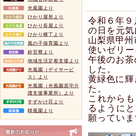
光風園より
ひかり屋形より
令和６年９
ひかり長屋より
の日を元気
ひかり横丁より
山梨県甲州
風の子保育園より
使いゼリー
鈴宮寮より
午後のお茶
地域生活定着支援より
した。
光風園（デイサービ
黄緑色に輝
ス）より
光風園（光風園居宅介
た。
護支援事業所）より
これからも
すずかけ荘より
るようにと
晴風園より
願っていま