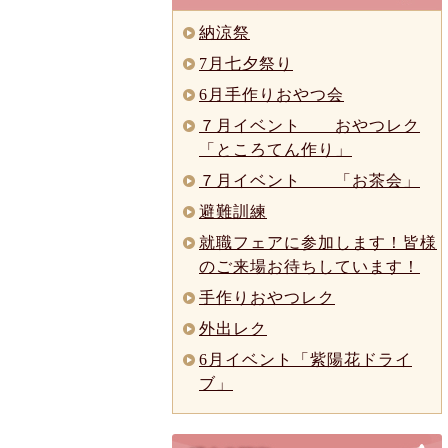
納涼祭
7月七夕祭り
6月手作りおやつ会
７月イベント おやつレク
「ところてん作り」
７月イベント 「お茶会」
避難訓練
就職フェアに参加します！皆様
のご来場お待ちしています！
手作りおやつレク
外出レク
6月イベント「紫陽花ドライ
ブ」