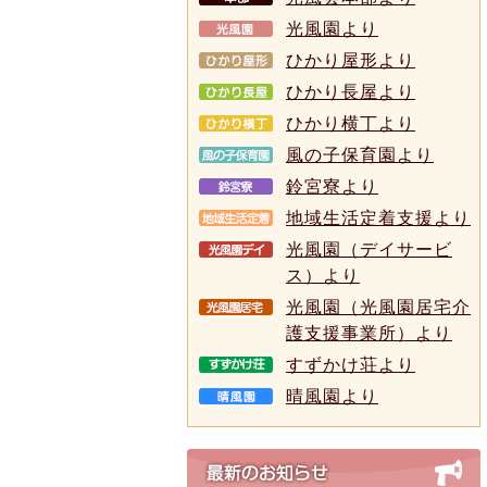
光風園より
ひかり屋形より
ひかり長屋より
ひかり横丁より
風の子保育園より
鈴宮寮より
地域生活定着支援より
光風園（デイサービ
ス）より
光風園（光風園居宅介
護支援事業所）より
すずかけ荘より
晴風園より