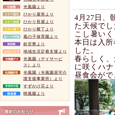
光風園より
ひかり屋形より
4月27日
ひかり長屋より
た天候でし
ひかり横丁より
こし暑いく
風の子保育園より
本日は入所
鈴宮寮より
した。
地域生活定着支援より
春らしく、
光風園（デイサービ
に咲くハナ
ス）より
光風園（光風園居宅介
昼食会がで
護支援事業所）より
すずかけ荘より
晴風園より