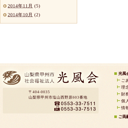
2014年11月
(5)
2014年10月
(2)
光風
ご
理
〒404-0035
財
山梨県甲州市塩山西野原603番地
個
情
ご高