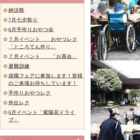
納涼祭
7月七夕祭り
6月手作りおやつ会
７月イベント おやつレク
「ところてん作り」
７月イベント 「お茶会」
避難訓練
就職フェアに参加します！皆様
のご来場お待ちしています！
手作りおやつレク
外出レク
6月イベント「紫陽花ドライ
ブ」