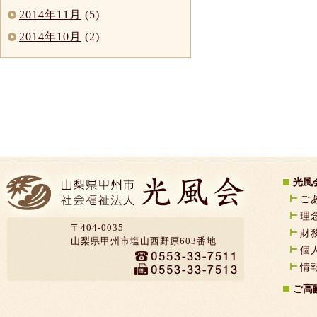
2014年11月
(5)
2014年10月
(2)
光風
ご
理
〒404-0035
財
山梨県甲州市塩山西野原603番地
個
情
ご高