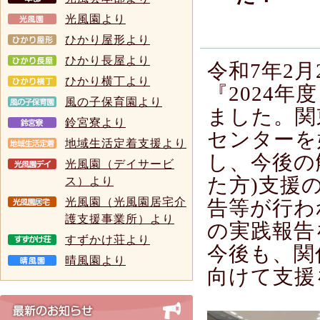
光風園より
ひかり屋形より
ひかり長屋より
令和7年2月
ひかり横丁より
『2024
風の子保育園より
ました。関
鈴宮寮より
センターを
地域生活定着支援より
し、今後の
光風園（デイサービ
た方)支援
ス）より
光風園（光風園居宅介
告等が行わ
護支援事業所）より
の実践報告
すずかけ荘より
今後も、関
晴風園より
向けて支援