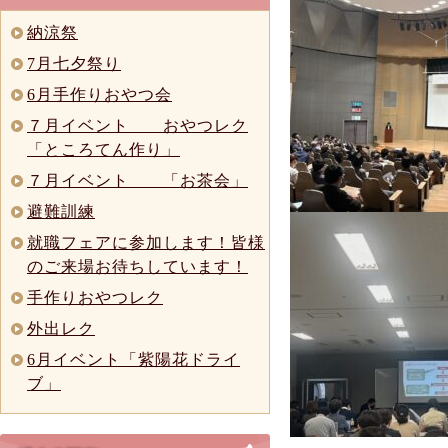
納涼祭
7月七夕祭り
6月手作りおやつ会
７月イベント おやつレク
「ところてん作り」
７月イベント 「お茶会」
避難訓練
就職フェアに参加します！皆様
のご来場お待ちしています！
手作りおやつレク
外出レク
6月イベント「紫陽花ドライ
ブ」