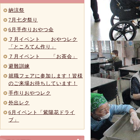
納涼祭
7月七夕祭り
6月手作りおやつ会
７月イベント おやつレク
「ところてん作り」
７月イベント 「お茶会」
避難訓練
就職フェアに参加します！皆様
のご来場お待ちしています！
手作りおやつレク
外出レク
6月イベント「紫陽花ドライ
ブ」