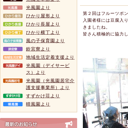
光風園より
第２回はフルーツポ
ひかり屋形より
入園者様には豆腐入
ひかり長屋より
きましたね。
ひかり横丁より
皆さん積極的に協力
風の子保育園より
鈴宮寮より
地域生活定着支援より
光風園（デイサービ
ス）より
光風園（光風園居宅介
護支援事業所）より
すずかけ荘より
晴風園より