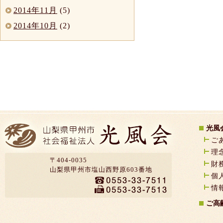
2014年11月
(5)
2014年10月
(2)
光風
ご
理
〒404-0035
財
山梨県甲州市塩山西野原603番地
個
情
ご高