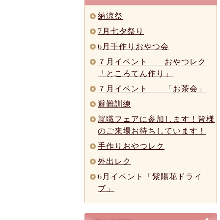
納涼祭
7月七夕祭り
6月手作りおやつ会
７月イベント おやつレク
「ところてん作り」
７月イベント 「お茶会」
避難訓練
就職フェアに参加します！皆様
のご来場お待ちしています！
手作りおやつレク
外出レク
6月イベント「紫陽花ドライ
ブ」