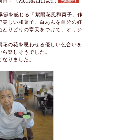
新日：（
2025年7月14日
）
り、季節を感じる「紫陽花風和菓子」作
で美しい和菓子。白あんを自分の好
色とりどりの寒天をつけて、オリジ
陽花の花を思わせる優しい色合いを
から楽しそうでした。
となりました。