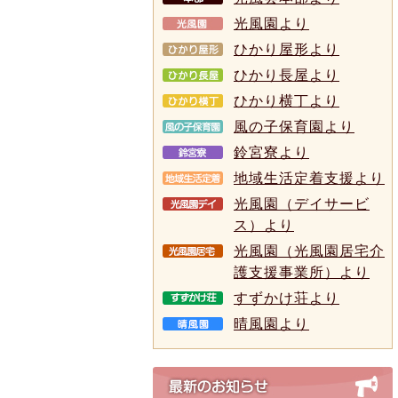
光風園より
ひかり屋形より
ひかり長屋より
ひかり横丁より
風の子保育園より
鈴宮寮より
地域生活定着支援より
光風園（デイサービ
ス）より
光風園（光風園居宅介
護支援事業所）より
すずかけ荘より
晴風園より