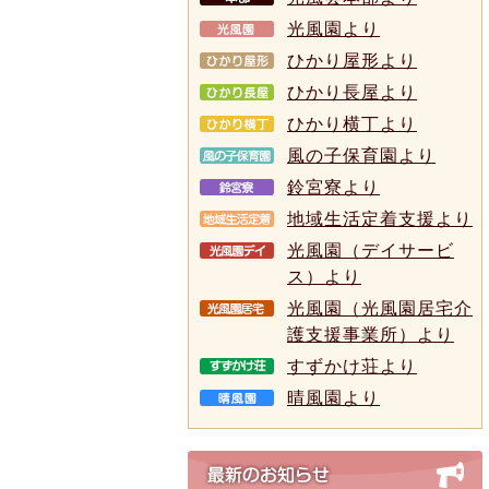
光風園より
ひかり屋形より
ひかり長屋より
ひかり横丁より
風の子保育園より
鈴宮寮より
地域生活定着支援より
光風園（デイサービ
ス）より
光風園（光風園居宅介
護支援事業所）より
すずかけ荘より
晴風園より