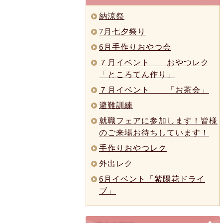
納涼祭
7月七夕祭り
6月手作りおやつ会
７月イベント おやつレク
「ところてん作り」
７月イベント 「お茶会」
避難訓練
就職フェアに参加します！皆様
のご来場お待ちしています！
手作りおやつレク
外出レク
6月イベント「紫陽花ドライ
ブ」