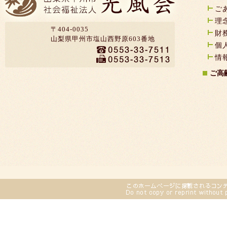
ご
理
〒404-0035
財
山梨県甲州市塩山西野原603番地
個
情
ご高