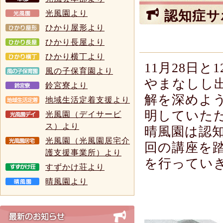
認知症サ
光風園より
ひかり屋形より
ひかり長屋より
ひかり横丁より
11
月
28
日と
1
風の子保育園より
やまなしし
鈴宮寮より
解を深めよ
地域生活定着支援より
明していた
光風園（デイサービ
ス）より
晴風園は認
光風園（光風園居宅介
回の講座を
護支援事業所）より
を行ってい
すずかけ荘より
晴風園より