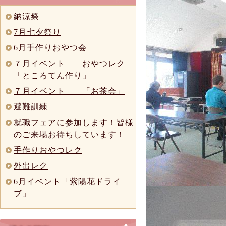
納涼祭
7月七夕祭り
6月手作りおやつ会
７月イベント おやつレク
「ところてん作り」
７月イベント 「お茶会」
避難訓練
就職フェアに参加します！皆様
のご来場お待ちしています！
手作りおやつレク
外出レク
6月イベント「紫陽花ドライ
ブ」