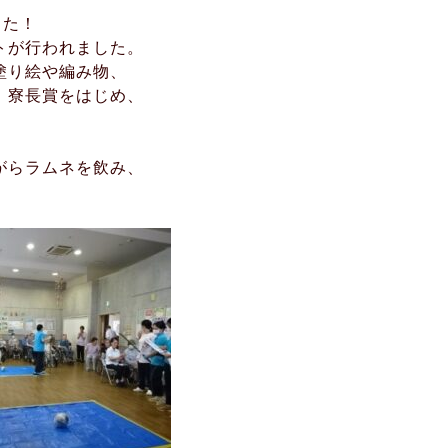
した！
トが行われました。
塗り絵や編み物、
。寮長賞をはじめ、
がらラムネを飲み、