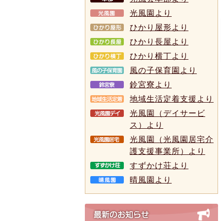
光風園より
ひかり屋形より
ひかり長屋より
ひかり横丁より
風の子保育園より
鈴宮寮より
地域生活定着支援より
光風園（デイサービ
ス）より
光風園（光風園居宅介
護支援事業所）より
すずかけ荘より
晴風園より