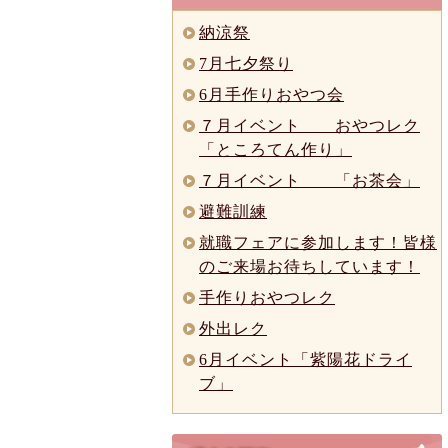
納涼祭
7月七夕祭り
6月手作りおやつ会
７月イベント おやつレク
「ところてん作り」
７月イベント 「お茶会」
避難訓練
就職フェアに参加します！皆様
のご来場お待ちしています！
手作りおやつレク
外出レク
6月イベント「紫陽花ドライ
ブ」