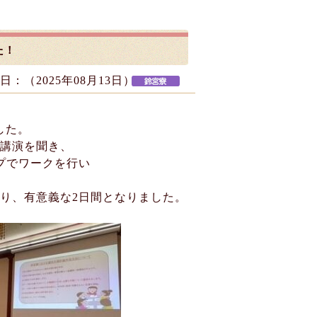
た！
日：（
2025年08月13日
）
した。
調講演を聞き、
プでワークを行い
り、有意義な2日間となりました。